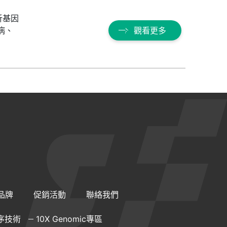
析基因
病、
觀看更多
品牌
促銷活動
聯絡我們
序技術
10X Genomic專區