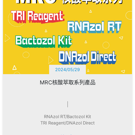
2024/05/29
MRC核酸萃取系列產品
RNAzol RT/Bactozol Kit
TRI Reagent/DNAzol Direct